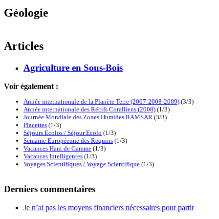
Géologie
Articles
Agriculture en Sous-Bois
Voir également :
Année internationale de la Planète Terre (2007-2008-2009)
(3/3)
Année internationale des Récifs Coralliens (2008)
(1/3)
Journée Mondiale des Zones Humides RAMSAR
(3/3)
Placettes
(1/3)
Séjours Ecolos / Séjour Ecolo
(1/3)
Semaine Européenne des Requins
(1/3)
Vacances Haut de Gamme
(1/3)
Vacances Intelligentes
(1/3)
Voyages Scientifiques / Voyage Scientifique
(1/3)
Derniers commentaires
Je n’ai pas les moyens financiers nécessaires pour partir