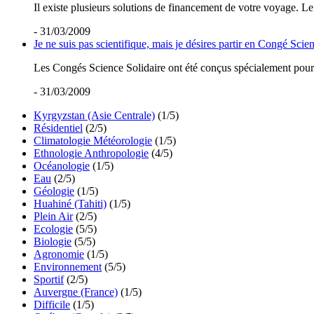
Il existe plusieurs solutions de financement de votre voyage. Le
- 31/03/2009
Je ne suis pas scientifique, mais je désires partir en Congé Scienc
Les Congés Science Solidaire ont été conçus spécialement pour pe
- 31/03/2009
Kyrgyzstan (Asie Centrale)
(1/5)
Résidentiel
(2/5)
Climatologie Météorologie
(1/5)
Ethnologie Anthropologie
(4/5)
Océanologie
(1/5)
Eau
(2/5)
Géologie
(1/5)
Huahiné (Tahiti)
(1/5)
Plein Air
(2/5)
Ecologie
(5/5)
Biologie
(5/5)
Agronomie
(1/5)
Environnement
(5/5)
Sportif
(2/5)
Auvergne (France)
(1/5)
Difficile
(1/5)