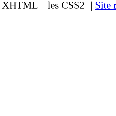
|
Site 